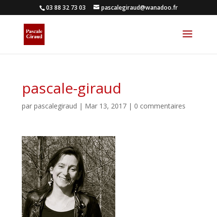
03 88 32 73 03
pascalegiraud@wanadoo.fr
pascale-giraud
par
pascalegiraud
|
Mar 13, 2017
|
0 commentaires