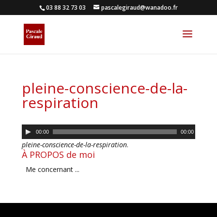
03 88 32 73 03
pascalegiraud@wanadoo.fr
pleine-conscience-de-la-
respiration
Lecteur
00:00
00:00
audio
pleine-conscience-de-la-respiration
.
À PROPOS de moi
Me concernant ...